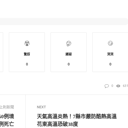
驚訝
遲疑
哭哭
0
0
0
0
63
上則新聞
NEXT
60例境
天氣高溫炎熱！7縣市嚴防酷熱高溫
2例死亡
花東高溫恐破38度