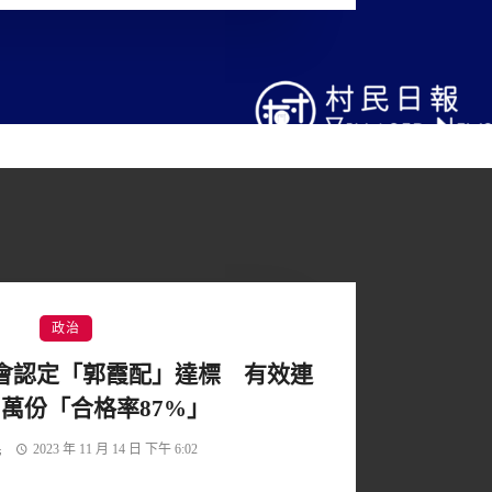
政治
會認定「郭霞配」達標 有效連
0萬份「合格率87%」
民
2023 年 11 月 14 日 下午 6:02