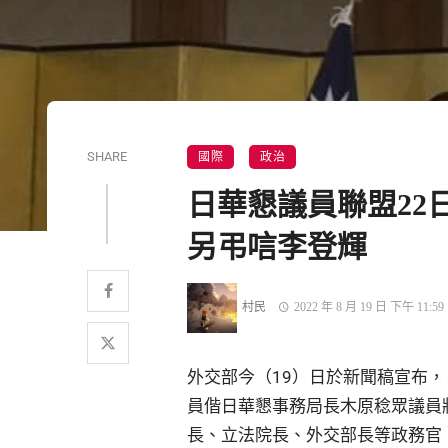
SHARE
國際
政治
日華懇議員聯盟22
另弔唁李登輝
村民
2022 年 8 月 19 日 下午 11:59
外交部今（19）日於新聞稿宣布
員偕日華懇事務局長木原稔眾議員
長、立法院長、外交部長等政務官