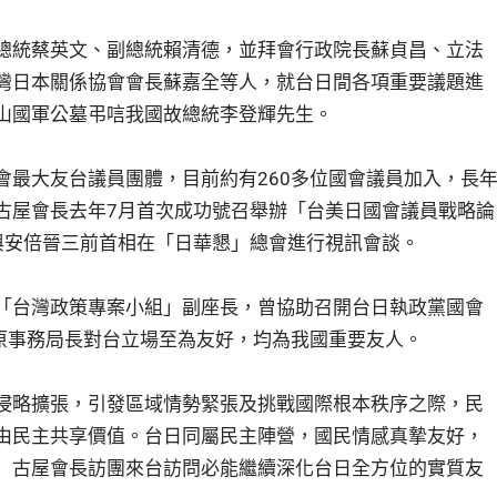
總統蔡英文、副總統賴清德，並拜會行政院長蘇貞昌、立法
灣日本關係協會會長蘇嘉全等人，就台日間各項重要議題進
山國軍公墓弔唁我國故總統李登輝先生。
會最大友台議員團體，目前約有260多位國會議員加入，長
古屋會長去年7月首次成功號召舉辦「台美日國會議員戰略論
與安倍晉三前首相在「日華懇」總會進行視訊會談。
「台灣政策專案小組」副座長，曾協助召開台日執政黨國會
木原事務局長對台立場至為友好，均為我國重要友人。
侵略擴張，引發區域情勢緊張及挑戰國際根本秩序之際，民
由民主共享價值。台日同屬民主陣營，國民情感真摯友好，
」古屋會長訪團來台訪問必能繼續深化台日全方位的實質友