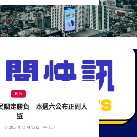
政治
民調定勝負 本週六公布正副人
選
民
2023 年 11 月 15 日 下午 1:57