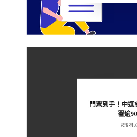
門票到手！中選
署逾9
村
記者