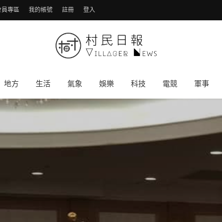
會員專區
我的帳號
註冊
登入
地方
生活
氣象
娛樂
科技
電競
軍事