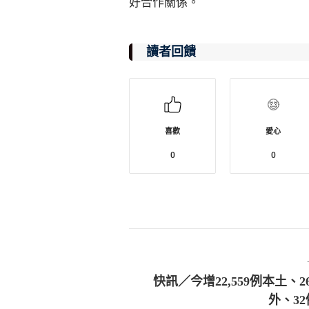
好合作關係。
讀者回饋
喜歡
愛心
0
0
快訊／今增22,559例本土、2
外、3