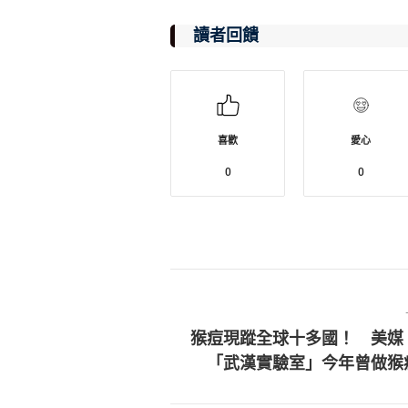
讀者回饋
喜歡
愛心
0
0
猴痘現蹤全球十多國！ 美媒
「武漢實驗室」今年曾做猴