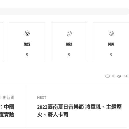
驚訝
遲疑
哭哭
0
0
0
0
61
上則新聞
NEXT
：中國
2022臺南夏日音樂節 將軍吼、主題煙
痘實驗
火、藝人卡司