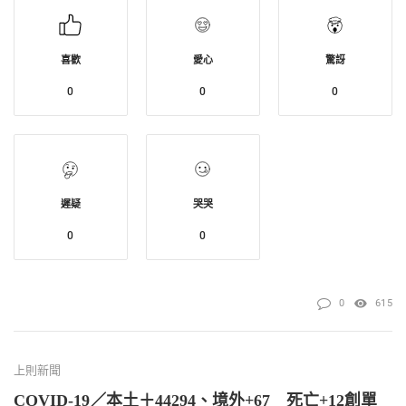
喜歡
愛心
驚訝
0
0
0
遲疑
哭哭
0
0
0
615
上則新聞
COVID-19／本土＋44294、境外+67 死亡+12創單