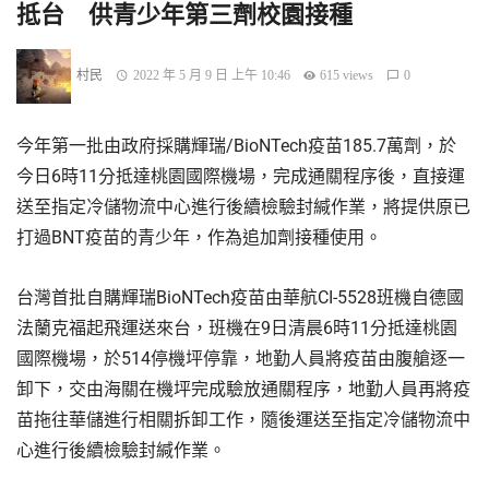
抵台 供青少年第三劑校園接種
村民
2022 年 5 月 9 日 上午 10:46
615 views
0
今年第一批由政府採購輝瑞/BioNTech疫苗185.7萬劑，於
今日6時11分抵達桃園國際機場，完成通關程序後，直接運
送至指定冷儲物流中心進行後續檢驗封緘作業，將提供原已
打過BNT疫苗的青少年，作為追加劑接種使用。
台灣首批自購輝瑞BioNTech疫苗由華航CI-5528班機自德國
法蘭克福起飛運送來台，班機在9日清晨6時11分抵達桃園
國際機場，於514停機坪停靠，地勤人員將疫苗由腹艙逐一
卸下，交由海關在機坪完成驗放通關程序，地勤人員再將疫
苗拖往華儲進行相關拆卸工作，隨後運送至指定冷儲物流中
心進行後續檢驗封緘作業。