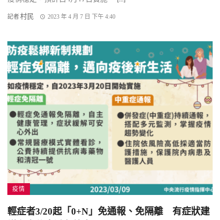
村民
記者
2023 年 4 月 7 日 下午 4:40
疫情
輕症者3/20起「0+N」免通報、免隔離 有症狀建