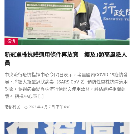
疫情
新冠單株抗體適用條件再放寬 擴及3類高風險人
員
中央流行疫情指揮中心今(7)日表示，考量國內COVID-19疫情發
展，將擴大新型冠狀病毒（SARS-CoV-2）預防性單株抗體適用
對象，並視病毒變異株流行情形與使用效益，評估調整相關建
議。 指揮中心表 […]
村民
記者
2023 年 4 月 7 日 下午 6:49