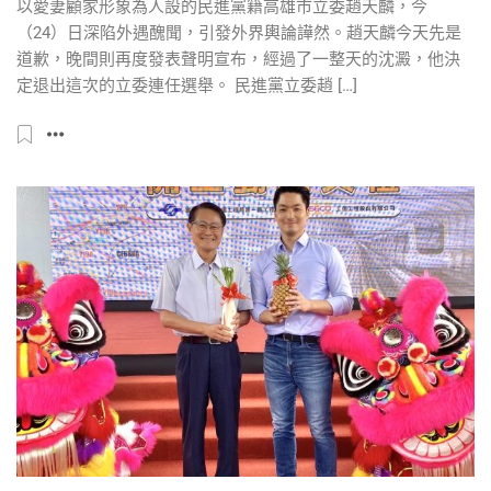
以愛妻顧家形象為人設的民進黨籍高雄市立委趙天麟，今
（24）日深陷外遇醜聞，引發外界輿論譁然。趙天麟今天先是
道歉，晚間則再度發表聲明宣布，經過了一整天的沈澱，他決
定退出這次的立委連任選舉。 民進黨立委趙 […]
生活
政院核定「高鐵延伸宜蘭」計畫！ 估
最快2029年動工、2036年通車