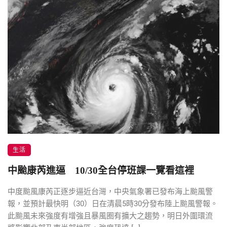
生活
中颱康芮進逼 10/30全台停班課一覽看這裡
中度颱風康芮正逐步逼近台灣，中央氣象署已發布海上颱風警
報，並預計最快明（30）日在清晨5時30分發布陸上颱風警報。
此颱風未來強度有增強且暴風圈有擴大之趨勢，明日外圍環流