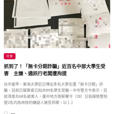
社會
抓到了！「無卡分期詐騙」近百名中部大學生受
害 主嫌、通訊行老闆遭拘提
台中逢甲、東海大學近日傳出多名大學生遭「無卡分期」詐
騙，目前已報案者已知共89名學生受騙。中市警方今表示，目
前清查共68名被害人，臺中地方檢察署今（28）日指揮檢警拘
提2名均為林姓的嫌疑人被告到案，以 […]