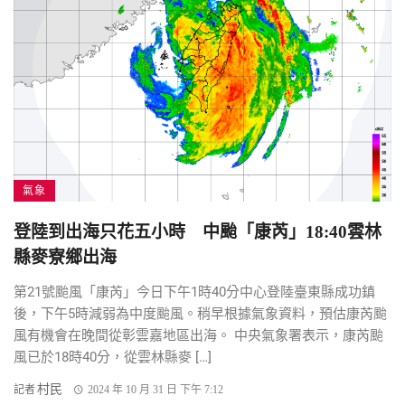
氣象
登陸到出海只花五小時 中颱「康芮」18:40雲林
縣麥寮鄉出海
第21號颱風「康芮」今日下午1時40分中心登陸臺東縣成功鎮
後，下午5時減弱為中度颱風。稍早根據氣象資料，預估康芮颱
風有機會在晚間從彰雲嘉地區出海。 中央氣象署表示，康芮颱
風已於18時40分，從雲林縣麥 […]
村民
記者
2024 年 10 月 31 日 下午 7:12