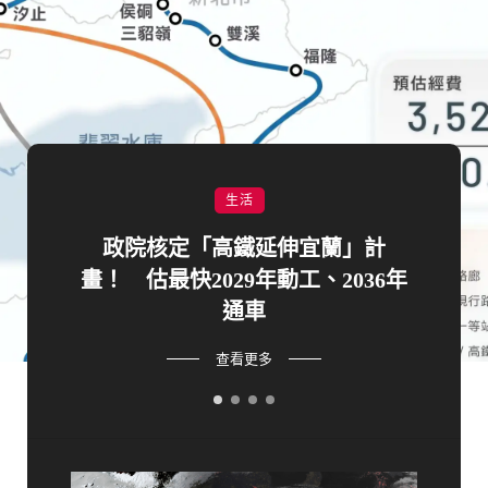
生活
8縣
政院核定「高鐵延伸宜蘭」計
2
畫！ 估最快2029年動工、2036年
怕
通車
查看更多