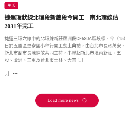
生活
捷運環狀線北環段新蘆段今開工 南北環線估
2031年完工
捷運三環六線中的北環線新莊蘆洲段CF680A區段標，今（15）
日於五股區更寮國小舉行開工動土典禮，由台北市長蔣萬安、
新北市副市長陳純敬共同主持，串聯起新北市境內新莊、五
股、蘆洲、三重及台北市士林、大直 […]