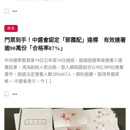
政治
門票到手！中選會認定「郭霞配」達標 有效連署
逾90萬份「合格率87%」
中央選舉委員會14日公布第16任總統、副總統選舉被連署人連
署結果，鴻海創辦人郭台銘、藝人賴佩霞組合以902,389份連署
書件，超過法定連署人數289,667人，順利過關，取得參選資
格。 中選會表示，今 […]