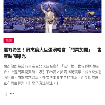
娛樂
還有希望！周杰倫大巨蛋演唱會「門票加開」 售
票時間曝光
周杰倫即將於12月在台北大巨蛋舉行「嘉年華」世界巡迴演唱
會。上週門票開賣時，吸引了89萬人搶購15萬張票，並在5分鐘
內售罄。由於需求過高，多次傳出黃牛票的情況，而今周杰倫
宣布再度釋票，引發了廣泛關注。 […]